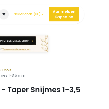
Aanmelden
Nederlands (BE)
Kap
salon
e Tools
ijmes 1-3,5 mm
- Taper Snijmes 1-3,5