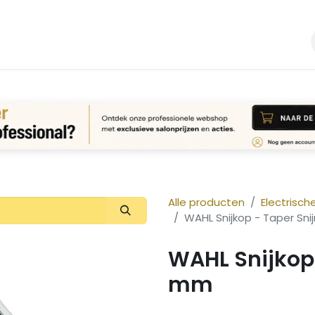
Vacature
Over ons
Login Aanvraag
Alle producten
Electrisch
WAHL Snijkop - Taper Sn
WAHL Snijkop 
mm