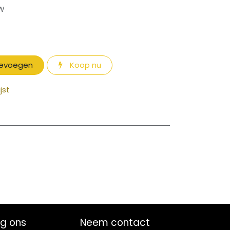
TW
oevoegen
Koop nu
jst
lg ons
Neem contact