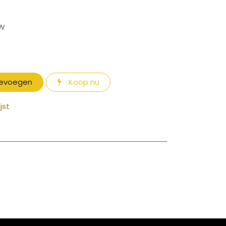
TW
oevoegen
Koop nu
jst