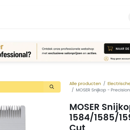
Vacature
Over ons
Login Aanvraag
Alle producten
Electrisch
MOSER Snijkop - Precisi
MOSER Snijkop
1584/1585/15
Cut