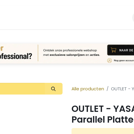
Vacature
Over ons
Login Aanvraag
Alle producten
OUTLET - Y
OUTLET - YAS
Parallel Platte