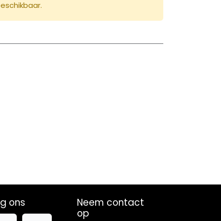
beschikbaar.
lg ons
Neem contact
op