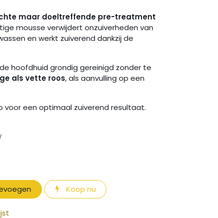
chte maar doeltreffende pre-treatment
chtige mousse verwijdert onzuiverheden van
wassen en werkt zuiverend dankzij de
de hoofdhuid grondig gereinigd zonder te
ge als vette roos
, als aanvulling op een
 voor een optimaal zuiverend resultaat.
W
oevoegen
Koop nu
jst