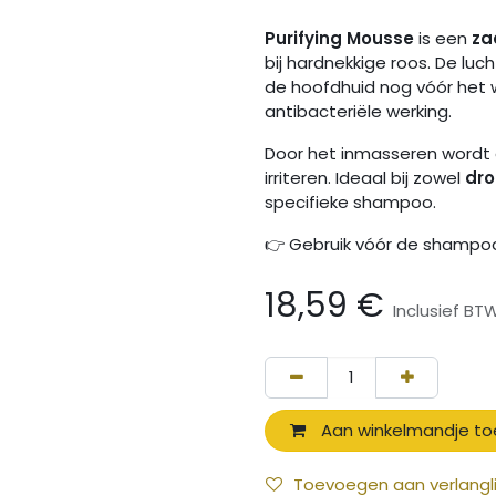
Purifying Mousse
is een
za
bij hardnekkige roos. De lu
de hoofdhuid nog vóór het 
antibacteriële werking.
Door het inmasseren wordt 
irriteren. Ideaal bij zowel
dro
specifieke shampoo.
👉 Gebruik vóór de shampoo
18,59
€
Inclusief BT
Aan winkelmandje t
Toevoegen aan verlangli