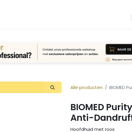
Vacature
Over ons
Login Aanvraag
Alle producten
BIOMED Pur
BIOMED Purity
Anti-Dandruff
Hoofdhuid met roos