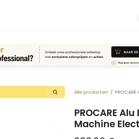
Vacature
Over ons
Login Aanvraag
Alle producten
PROCARE Al
PROCARE Alu 
Machine Elect