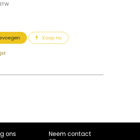
 BTW
oevoegen
Koop nu
jst
lg ons
Neem contact