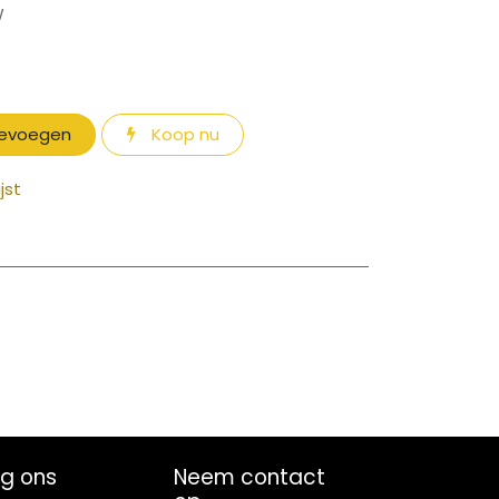
W
oevoegen
Koop nu
jst
lg ons
Neem contact