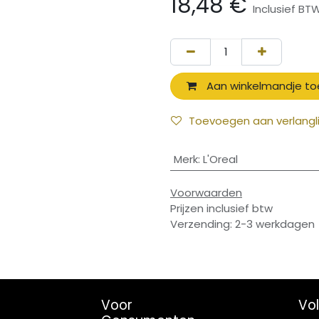
18,48
€
Inclusief BT
Aan winkelmandje t
Toevoegen aan verlangli
Merk
:
L'Oreal
Voorwaarden
Prijzen inclusief btw
Verzending: 2-3 werkdagen
Voor
Vo