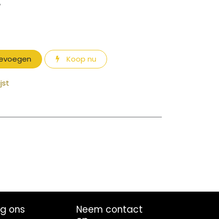
W
oevoegen
Koop nu
jst
lg ons
Neem contact