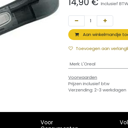
14,90
€
Inclusief BT
Aan winkelmandje t
Toevoegen aan verlangli
Merk
:
L'Oreal
Voorwaarden
Prijzen inclusief btw
Verzending: 2-3 werkdagen
Voor
Vo