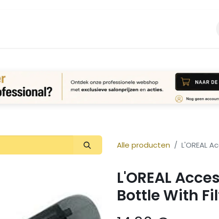
Vacature
Over ons
Login Aanvraag
Alle producten
L'OREAL Ac
L'OREAL Acce
Bottle With Fil