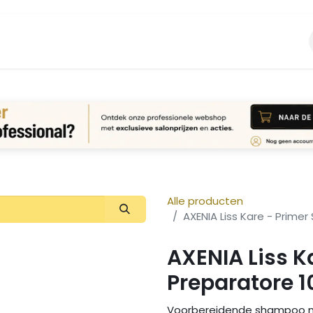
Vacature
Over ons
Login Aanvraag
Alle producten
AXENIA Liss Kare - Prime
AXENIA Liss 
Preparatore 
Voorbereidende shampoo me