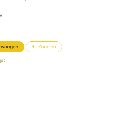
TW
oevoegen
Koop nu
jst