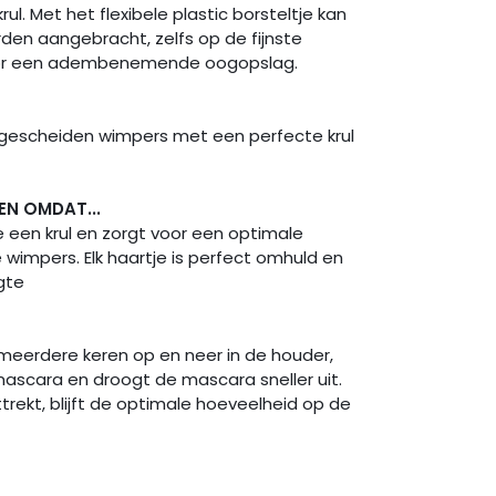
ul. Met het flexibele plastic borsteltje kan
en aangebracht, zelfs op de fijnste
oor een adembenemende oogopslag.
s gescheiden wimpers met een perfecte krul
EN OMDAT...
e een krul en zorgt voor een optimale
e wimpers. Elk haartje is perfect omhuld en
gte
meerdere keren op en neer in de houder,
ascara en droogt de mascara sneller uit.
ttrekt, blijft de optimale hoeveelheid op de