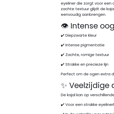
eyeliner die zorgt voor een
zachte textuur glijdt de kaja
eenvoudig aanbrengen.
👁️ Intense oog
✔️ Diepzwarte kleur
✔️ Intense pigmentatie
✔️ Zachte, romige textuur
✔️ Strakke en precieze lijn
Perfect om de ogen extra di
✨ Veelzijdige 
De kajal kan op verschillen
✔️ Voor een strakke eyelinerl