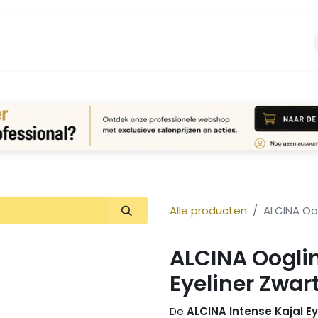
Vacature
Over ons
Login Aanvraag
Alle producten
ALCINA Oog
ALCINA Ooglin
Eyeliner Zwar
De
ALCINA Intense Kajal Ey