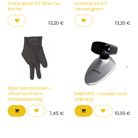
Steampod 3.0 Filter For
Steampod 3.0
Bottle
Vervangkam
13,20
€
13,20
€
Sibel Handschoen -
Ultron Isotherm
BABYLISS - Houder voor
hittebestendig
stijltang
7,45
€
10,00
€