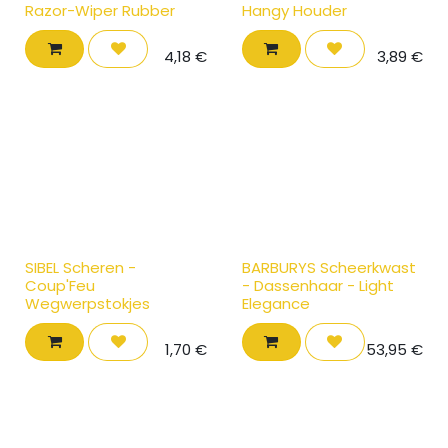
Razor-Wiper Rubber
Hangy Houder
4,18
€
3,89
€
SIBEL Scheren -
BARBURYS Scheerkwast
Coup'Feu
- Dassenhaar - Light
Wegwerpstokjes
Elegance
1,70
€
53,95
€