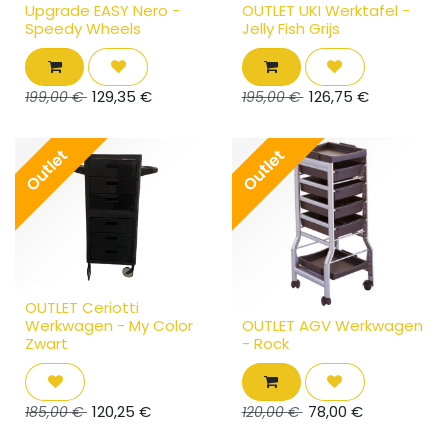
Upgrade EASY Nero -
OUTLET UKI Werktafel -
Speedy Wheels
Jelly Fish Grijs
129,35
€
126,75
€
199,00
€
195,00
€
Outlet
Outlet
OUTLET Ceriotti
Werkwagen - My Color
OUTLET AGV Werkwagen
Zwart
- Rock
120,25
€
78,00
€
185,00
€
120,00
€