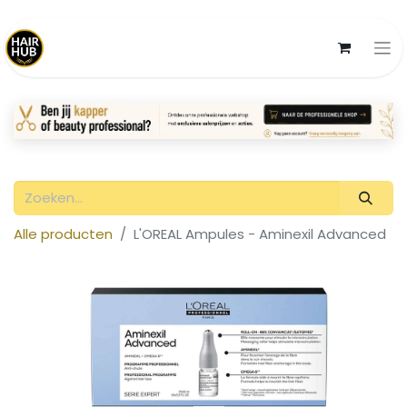
Alle producten
L'OREAL Ampules - Aminexil Advanced