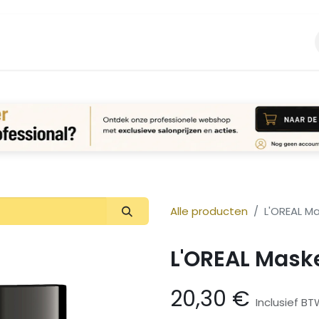
Vacature
Over ons
Login Aanvraag
Alle producten
L'OREAL Ma
L'OREAL Maske
20,30
€
Inclusief B