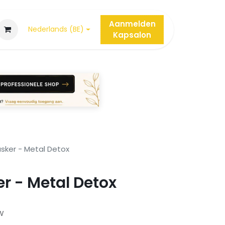
Aanmelden
Nederlands (BE)
Kap
salon
sker - Metal Detox
r - Metal Detox
TW