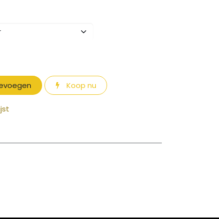
oevoegen
Koop nu
jst