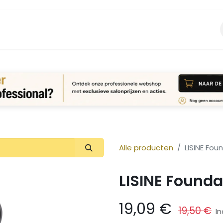
Vacature
Over ons
Login Aanvraag
Alle producten
LISINE Fou
LISINE Founda
19,09
€
19,50
€
In