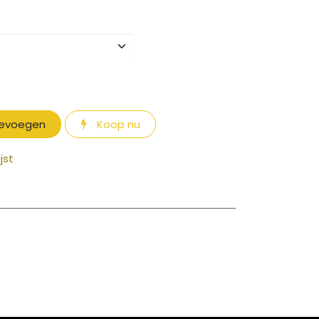
oevoegen
Koop nu
jst