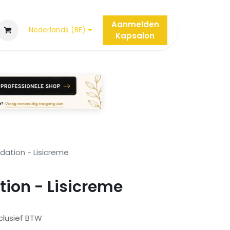
Aanmelden
Nederlands (BE)
Kap
salon
ndation - Lisicreme
tion - Lisicreme
clusief BTW