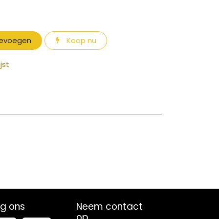
oevoegen
Koop nu
jst
lg ons
Neem contact
op