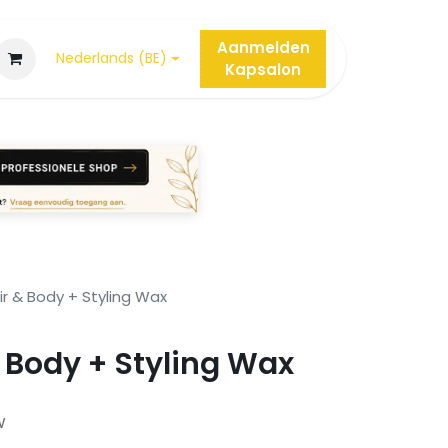
Aanmelden
Nederlands (BE)
Kap
salon
ir & Body + Styling Wax
& Body + Styling Wax
W