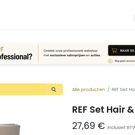
Vacature
Over ons
Login Aanvraag
Alle producten
REF Set Ha
REF Set Hair 
27,69
€
Inclusief BT