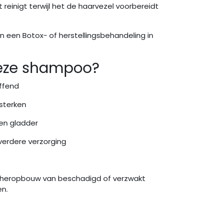
reinigt terwijl het de haarvezel voorbereidt
en een Botox- of herstellingsbehandeling in
eze shampoo?
effend
rsterken
 en gladder
 verdere verzorging
 heropbouw van beschadigd of verzwakt
en.
r