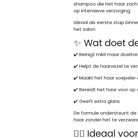
shampoo die het haar zacht 
op intensieve verzorging.
Ideaal als eerste stap binn
het salon.
✨ Wat doet d
✔️ Reinigt mild maar doeltr
✔️ Helpt de haarvezel te ve
✔️ Maakt het haar soepeler
✔️ Bereidt het haar voor op
✔️ Geeft extra glans
De formule ondersteunt de
haar zonder het te verzwar
💆‍♀️ Ideaal voo