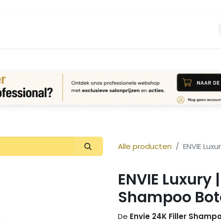
Vacature
Over ons
Login Aanvraag
Alle producten
ENVIE Luxu
ENVIE Luxury |
Shampoo Bot
De
Envie 24K Filler Shamp